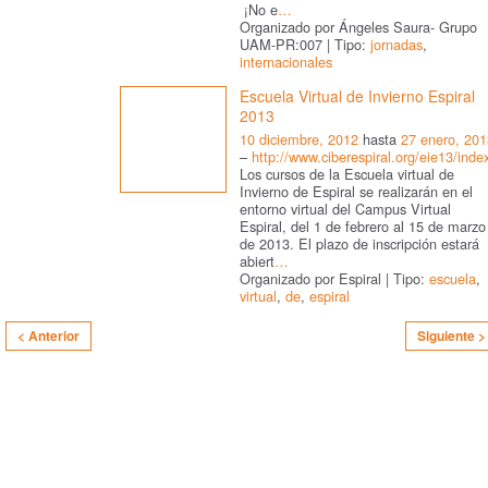
¡No e
…
Organizado por Ángeles Saura- Grupo
UAM-PR:007 | Tipo:
jornadas
,
internacionales
Escuela Virtual de Invierno Espiral
2013
10 diciembre, 2012
hasta
27 enero, 201
–
http://www.ciberespiral.org/eie13/inde
Los cursos de la Escuela virtual de
Invierno de Espiral se realizarán en el
entorno virtual del Campus Virtual
Espiral, del 1 de febrero al 15 de marzo
de 2013. El plazo de inscripción estará
abiert
…
Organizado por Espiral | Tipo:
escuela
,
virtual
,
de
,
espiral
< Anterior
Siguiente >