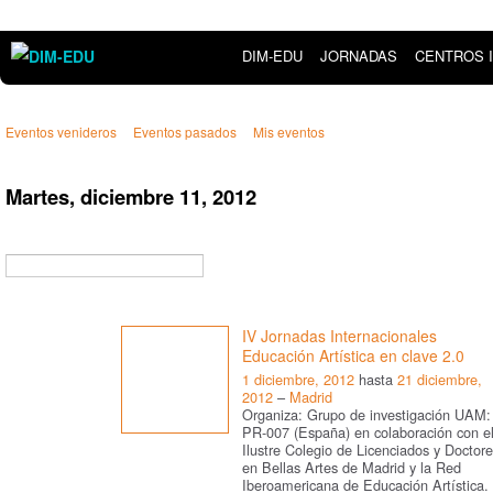
DIM-EDU
JORNADAS
CENTROS 
Eventos venideros
Eventos pasados
Mis eventos
Martes, diciembre 11, 2012
IV Jornadas Internacionales
Educación Artística en clave 2.0
1 diciembre, 2012
hasta
21 diciembre,
2012
–
Madrid
Organiza: Grupo de investigación UAM:
PR-007 (España) en colaboración con e
Ilustre Colegio de Licenciados y Doctor
en Bellas Artes de Madrid y la Red
Iberoamericana de Educación Artística.