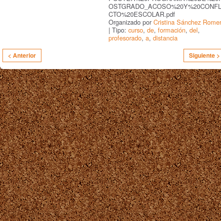
OSTGRADO_ACOSO%20Y%20CONFL
CTO%20ESCOLAR.pdf
Organizado por
Cristina Sánchez Rome
| Tipo:
curso
,
de
,
formación
,
del
,
profesorado
,
a
,
distancia
< Anterior
Siguiente >