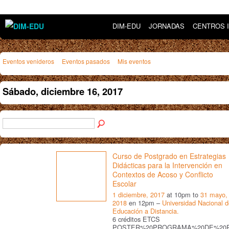
DIM-EDU
JORNADAS
CENTROS 
Eventos venideros
Eventos pasados
Mis eventos
Sábado, diciembre 16, 2017
Curso de Postgrado en Estrategias
Didácticas para la Intervención en
Contextos de Acoso y Conflicto
Escolar
1 diciembre, 2017
at 10pm to
31 mayo,
2018
en 12pm –
Universidad Nacional 
Educación a Distancia.
6 créditos ETCS
POSTER%20PROGRAMA%20DE%20