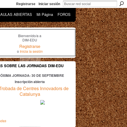
Registrarse
Iniciar sesión
AULAS ABIERTAS
Mi Página
FOROS
Bienvenido/a a
DIM-EDU
Registrarse
o
Inicia la sesión
AS SOBRE LAS JORNADAS DIM-EDU
ÓXIMA JORNADA: 30
DE SEPTIEMBRE
Inscripción abierta
Trobada de Centres Innovadors de
Catalunya
adas