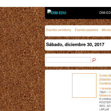
DIM-E
Eventos venideros
Eventos pasados
Mis ev
Sábado, diciembre 30, 2017
Curso de
Didáctic
Contexto
1 diciemb
12pm –
U
Distancia
6 crédit
POSTER
ADO_AC
LAR.pdf