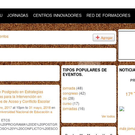
DU
JORNADAS
CENTROS INNOVADORES
RED DE FORMADORES
entos
Agregar
TIPOS POPULARES DE
NOTICI
EVENTOS.
PR
jornada
(48)
 Postgrado en Estrategias
congreso
(42)
17ª 
as para la Intervención en
de
(28)
s de Acoso y Conflicto Escolar
curso
(17)
re, 2017
at 10pm to
31 mayo, 2018
en
jornadas
(16)
niversidad Nacional de Educación a
.
Ver todos
os ETCS
%20PROGRAMA%20DE%20POSTGR
diciembre
2017
más jorn
OSO%20Y%20CONFLICTO%20ESCO