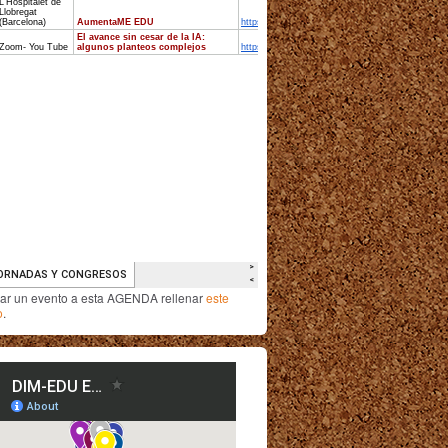
iar un evento a esta AGENDA rellenar
este
o
.