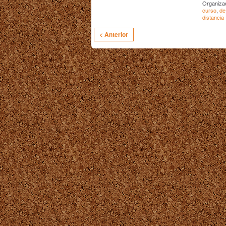
Organiza
curso
,
de
distancia
< Anterior