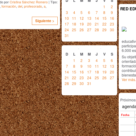
D
L
M
M
J
V
S
do por
Cristina Sánchez Romero
| Tipo:
,
formación
,
del
,
profesorado
,
a
,
1
2
RED ED
3
4
5
6
7
8
9
10
11
12
13
14
15
16
Siguiente >
17
18
19
20
21
22
23
24
25
26
27
28
29
30
31
educativ
enero
2018
particip
6.000 est
D
L
M
M
J
V
S
Su objet
1
2
3
4
5
6
orientada
formació
7
8
9
10
11
12
13
contribui
14
15
16
17
18
19
20
bienesta
21
22
23
24
25
26
27
Ver más.
28
29
30
31
Próximo