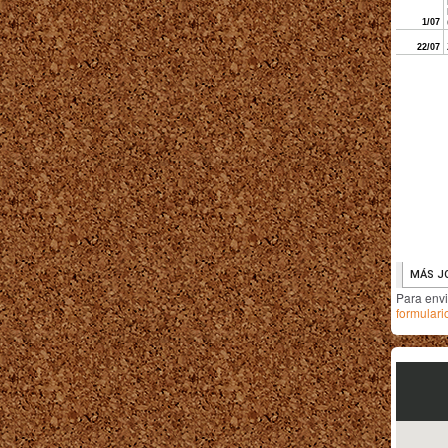
Para env
formulari