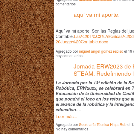
comentarios
aqui va mi aporte.
Aquí va mi aporte. Son las Reglas del ju
Contable.
Las%20T%C3%A9cnicas%20d
20Juego%20Contable.docx
Agregado por
miguel angel gomez repiso
el 19 
hay comentarios
Jornada ERW2023 de H
STEAM: Redefiniendo 
La Jornada por la 13ª edición de la 
Robótica, ERW2023, se celebrará en T
Educación de la Universidad de Castil
que pondrá el foco en los retos que 
el avance de la robótica y la Inteligen
educativo.…
Leer más...
Agregado por
Secretaría Técnica HispaRob
el 1
No hay comentarios