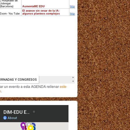
iar un evento a esta AGENDA rellenar
este
o
.