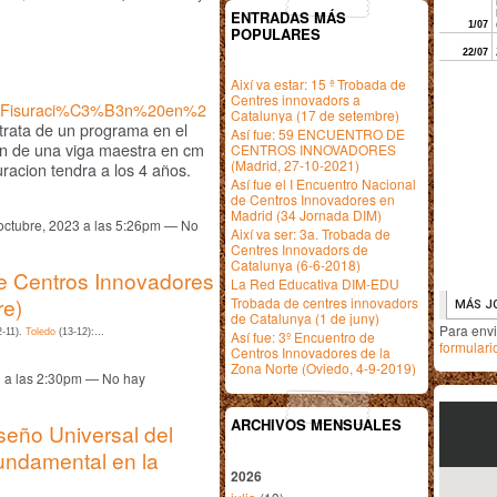
ENTRADAS MÁS
POPULARES
Així va estar: 15 ª Trobada de
Centres innovadors a
0Fisuraci%C3%B3n%20en%2
Catalunya (17 de setembre)
trata de un programa en el
Así fue: 59 ENCUENTRO DE
ion de una viga maestra en cm
CENTROS INNOVADORES
(Madrid, 27-10-2021)
uracion tendra a los 4 años.
Así fue el I Encuentro Nacional
de Centros Innovadores en
Madrid (34 Jornada DIM)
octubre, 2023 a las 5:26pm — No
Així va ser: 3a. Trobada de
Centres Innovadors de
Catalunya (6-6-2018)
de Centros Innovadores
La Red Educativa DIM-EDU
re)
Trobada de centres innovadors
de Catalunya (1 de juny)
Para env
-11).
Toledo
(13-12):…
Así fue: 3º Encuentro de
formulari
Centros Innovadores de la
Zona Norte (Oviedo, 4-9-2019)
3 a las 2:30pm — No hay
ARCHIVOS MENSUALES
seño Universal del
undamental en la
2026