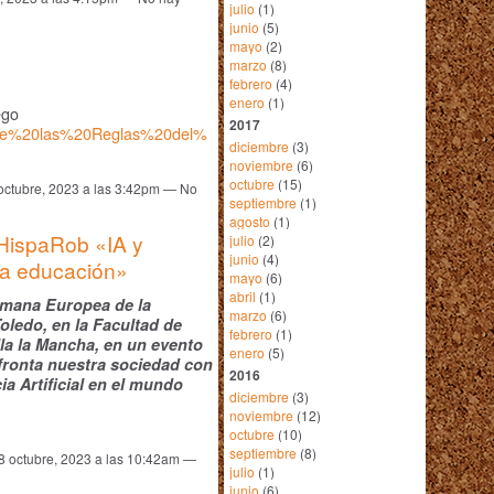
julio
(1)
junio
(5)
mayo
(2)
marzo
(8)
febrero
(4)
enero
(1)
ego
2017
e%20las%20Reglas%20del%
diciembre
(3)
noviembre
(6)
octubre
(15)
octubre, 2023 a las 3:42pm — No
septiembre
(1)
agosto
(1)
ispaRob «IA y
julio
(2)
junio
(4)
la educación»
mayo
(6)
abril
(1)
Semana Europea de la
marzo
(6)
oledo, en la Facultad de
febrero
(1)
la la Mancha, en un evento
enero
(5)
afronta nuestra sociedad con
2016
cia Artificial en el mundo
diciembre
(3)
noviembre
(12)
octubre
(10)
septiembre
(8)
8 octubre, 2023 a las 10:42am —
julio
(1)
junio
(6)