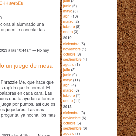
julio
(2)
s5CKK8wrbE8
junio
(6)
mayo
(5)
abril
(10)
m
marzo
(2)
rciona al alumnado una
febrero
(8)
que permite conectar las
enero
(3)
2019
diciembre
(5)
noviembre
(1)
 2023 a las 10:44am — No hay
octubre
(8)
septiembre
(4)
do un juego de mesa
agosto
(1)
julio
(2)
junio
(9)
mayo
(11)
o Phrazzle Me, que hace que
abril
(4)
s rapido que lo normal. El
marzo
(6)
 palabras en cada cara. Las
febrero
(7)
yados que te ayudan a formar
enero
(11)
 juega por puntos, asi que es
2018
tros jugadores. Las mas
diciembre
(3)
 pregunta, ya hecha, los mas
noviembre
(6)
octubre
(5)
septiembre
(6)
agosto
(3)
e, 2023 a las 4:15pm — No hay