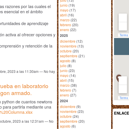
julio
(13)
junio
(19)
as razones por las cuales el
mayo
(17)
s esencial en el ámbito
abril
(16)
marzo
(22)
ortunidades de aprendizaje
febrero
(20)
enero
(22)
ón activa al ofrecer opciones y
2025
diciembre
(12)
comprensión y retención de la
noviembre
(13)
octubre
(20)
septiembre
(21)
agosto
(8)
julio
(8)
junio
(23)
ubre, 2023 a las 11:30am — No hay
mayo
(14)
abril
(15)
ueba en laboratorio
marzo
(38)
febrero
(7)
igon armado.
enero
(27)
2024
n python de cuantos newtons
 para partirla mediante una
diciembre
(9)
noviembre
(23)
r%20Columna.xlsx
ENLAC
octubre
(24)
septiembre
(20)
octubre, 2023 a las 12:31am — No
agosto
(6)