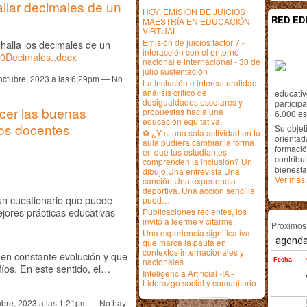
llar decimales de un
HOY, EMISIÓN DE JUICIOS
RED ED
MAESTRÍA EN EDUCACIÓN
VIRTUAL
Emisión de juicios factor 7 -
halla los decimales de un
interacción con el entorno
Decimales..docx
nacional e internacional - 30 de
julio sustentación
octubre, 2023 a las 6:29pm — No
La Inclusión e interculturalidad:
análisis crítico de
educativ
desigualdades escolares y
particip
cer las buenas
propuestas hacia una
6.000 est
educación equitativa.
los docentes
Su objet
⚽ ¿Y si una sola actividad en tu
orientada
aula pudiera cambiar la forma
formació
en que tus estudiantes
contribui
comprenden la inclusión? Un
bienesta
dibujo.Una entrevista.Una
Ver más.
canción.Una experiencia
deportiva. Una acción sencilla
un cuestionario que puede
pued…
jores prácticas educativas
Publicaciones recientes, los
invito a leerme y citarme.
Próximo
Una experiencia significativa
que marca la pauta en
contextos internacionales y
n constante evolución y que
nacionales
íos. En este sentido, el…
Inteligencia Artificial -IA -
Liderazgo social y comunitario
ubre, 2023 a las 1:21pm — No hay