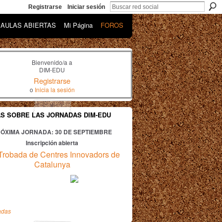
Registrarse
Iniciar sesión
AULAS ABIERTAS
Mi Página
FOROS
Bienvenido/a a
DIM-EDU
Registrarse
o
Inicia la sesión
AS SOBRE LAS JORNADAS DIM-EDU
ÓXIMA JORNADA: 30
DE SEPTIEMBRE
Inscripción abierta
Trobada de Centres Innovadors de
Catalunya
adas