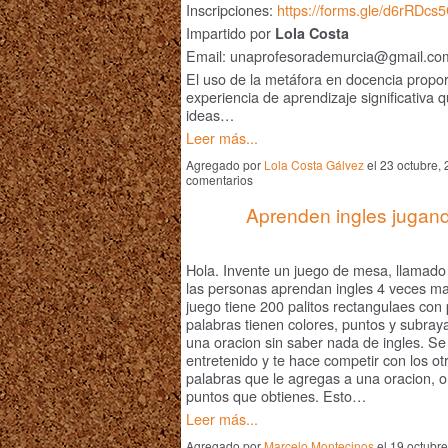
Inscripciones:
https://forms.gle/d6rRDc
Impartido por
Lola Costa
Email: unaprofesorademurcia@gmail.co
El uso de la metáfora en docencia propo
experiencia de aprendizaje significativa 
ideas…
Leer más...
Agregado por
Lola Costa Gálvez
el 23 octubre,
comentarios
Aprenden ingles jugan
Hola. Invente un juego de mesa, llamad
las personas aprendan ingles 4 veces ma
juego tiene 200 palitos rectangulaes con
palabras tienen colores, puntos y subra
una oracion sin saber nada de ingles. Se
entretenido y te hace competir con los o
palabras que le agregas a una oracion, o
puntos que obtienes. Esto…
Leer más...
Agregado por
Marcelo Montecinos
el 19 octubr