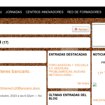
DU
JORNADAS
CENTROS INNOVADORES
RED DE FORMADORES
Agregar
23
(17)
ENTRADAS DESTACADAS
NOTICI
PR
FORO dimEDUtic-1: ESCUELA
2.0. VENTAJAS,
teres bancario.
PROBLEMÁTICAS, NUEVAS
17ª 
METODOLOGÍAS...
Ver todos
nteres%20Bancario.docx
ÚLTIMAS ENTRADAS DEL
octubre, 2023 a las 6:32pm — No
BLOG
más jorn