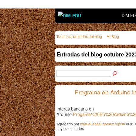
DIM-E
Todas las entradas del blog
Mi Blog
Entradas del blog octubre 20
Programa en Arduino in
Interes bancario en
Arduino.
Progama%20En%20Arduino%20I
Agregado por
miguel angel gomez repiso
el 31 
hay comentarios