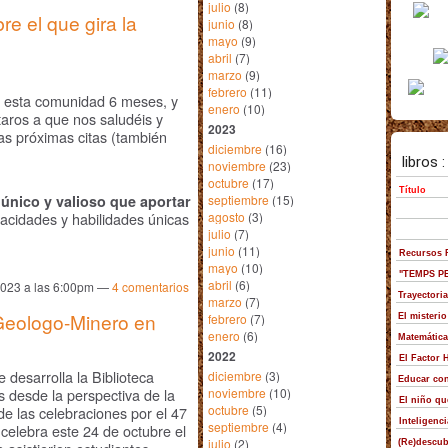
julio
(8)
e el que gira la
junio
(8)
mayo
(9)
abril
(7)
marzo
(9)
febrero
(11)
e esta comunidad 6 meses, y
enero
(10)
itaros a que nos saludéis y
2023
as próximas citas (también
diciembre
(16)
noviembre
(23)
octubre
(17)
septiembre
(15)
 único y valioso que aportar
agosto
(3)
acidades y habilidades únicas
julio
(7)
junio
(11)
mayo
(10)
abril
(6)
 2023 a las 6:00pm —
4
comentarios
marzo
(7)
Geologo-Minero en
febrero
(7)
enero
(6)
2022
 desarrolla la Biblioteca
diciembre
(3)
noviembre
(10)
es desde la perspectiva de la
octubre
(5)
 las celebraciones por el 47
septiembre
(4)
 celebra este 24 de octubre el
julio
(2)