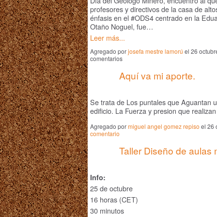
Día del Geólogo Minero, encuentro al que 
profesores y directivos de la casa de al
énfasis en el #ODS4 centrado en la Eduac
Otaño Noguel, fue…
Leer más...
Agregado por
josefa mestre lamorú
el 26 octubr
comentarios
Aquí va mi aporte.
Se trata de Los puntales que Aguantan u
edificio. La Fuerza y presion que realizan
Agregado por
miguel angel gomez repiso
el 26 
comentario
Taller Diseño de aulas 
Info:
25 de octubre
16 horas (CET)
30 minutos