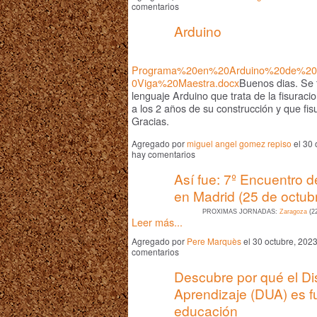
comentarios
Arduino
Programa%20en%20Arduino%20de%2
0Viga%20Maestra.docx
Buenos dias. Se 
lenguaje Arduino que trata de la fisurac
a los 2 años de su construcción y que fis
Gracias.
Agregado por
miguel angel gomez repiso
el 30 
hay comentarios
Así fue: 7º Encuentro 
en Madrid (25 de octub
PRÓXIMAS JORNADAS:
Zaragoza
(22
Leer más...
Agregado por
Pere Marquès
el 30 octubre, 202
comentarios
Descubre por qué el Di
Aprendizaje (DUA) es f
educación