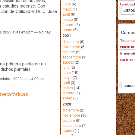
asistierion estudiantes,
junio
(6)
tos estudios moense. Con
mayo
(4)
ión de Calidad el Dr. C. José
abril
(6)
marzo
(8)
febrero
(6)
enero
(5)
e, 2023 a las 4:50pm — No hay
2021
diciembre
(8)
noviembre
(6)
octubre
(5)
septiembre
(3)
agosto
(2)
na primera planta de un
julio
(2)
 dichos puntales.
junio
(19)
mayo
(7)
octubre, 2023 a las 4:09pm —
1
abril
(3)
marzo
(14)
metafóricas
febrero
(5)
enero
(5)
2020
diciembre
(2)
noviembre
(10)
octubre
(6)
septiembre
(7)
agosto
(1)