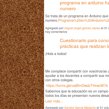
programa en arduino ha
numero
Se trata de un programa en Arduino que 
numero.
Programa%20en%20Arduino%20
Agregado por
miguel angel gomez repiso
el 31 
hay comentarios
Cuestionario para cono
prácticas que realizan 
¡Hola a todos!
Me complace compartir con vosotros/as 
ayudar a los docentes a compartir sus me
con otros colegas.
https://forms.gle/usBhnDwdzTHrwcW76
Sabemos que la educación es un campo e
todos los días se presentan nuevos desaf
Leer más...
Agregado por
Sandra García Maganto
el 31 oct