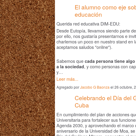
El alumno como eje sobr
educación
Querida red educativa DIM-EDU:
Desde Eutopía, llevamos siendo parte d
por ello, nos gustaría presentarnos e inv
charlemos un poco en nuestro stand en l
aceptamos saludos "online").
Sabemos que
cada persona tiene algo
, y como personas con cap
a la sociedad
y…
Leer más...
Agregado por
Jacobo G Baonza
el 26 octubre,
Celebrando el Día del 
Cuba
En cumplimiento del plan de acciones que
Universitaria para fortalecer sus funcion
Agenda 2030, y aprovechando el marco de
aniversario de la Universidad de Moa, se