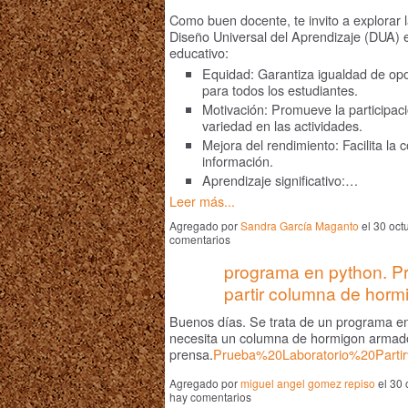
Como buen docente, te invito a explorar l
Diseño Universal del Aprendizaje (DUA) e
educativo:
Equidad: Garantiza igualdad de op
para todos los estudiantes.
Motivación: Promueve la participaci
variedad en las actividades.
Mejora del rendimiento: Facilita la 
información.
Aprendizaje significativo:…
Leer más...
Agregado por
Sandra García Maganto
el 30 oct
comentarios
programa en python. Pr
partir columna de horm
Buenos días. Se trata de un programa e
necesita un columna de hormigon armado
prensa.
Prueba%20Laboratorio%20Parti
Agregado por
miguel angel gomez repiso
el 30 
hay comentarios